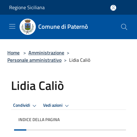
Salta al contenuto principale
Regione Siciliana
Comune di Paternò
Home
>
Amministrazione
>
Personale amministrativo
>
Lidia Caliò
Lidia Caliò
Condividi
Vedi azioni
INDICE DELLA PAGINA