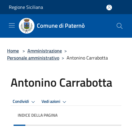
Salta al contenuto principale
Regione Siciliana
Comune di Paternò
Home
>
Amministrazione
>
Personale amministrativo
>
Antonino Carrabotta
Antonino Carrabotta
Condividi
Vedi azioni
INDICE DELLA PAGINA