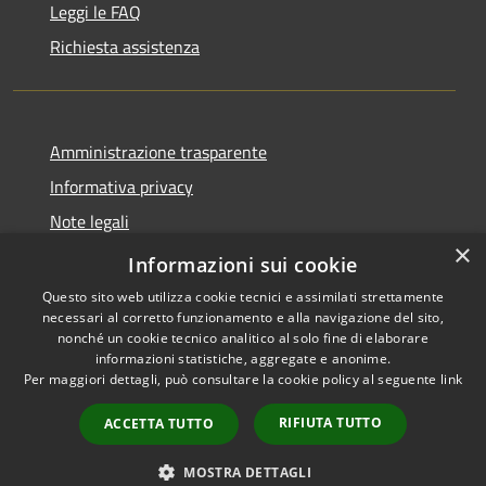
Leggi le FAQ
Richiesta assistenza
Amministrazione trasparente
Informativa privacy
Note legali
×
Dichiarazione di accessibilità
Informazioni sui cookie
Questo sito web utilizza cookie tecnici e assimilati strettamente
necessari al corretto funzionamento e alla navigazione del sito,
nonché un cookie tecnico analitico al solo fine di elaborare
informazioni statistiche, aggregate e anonime.
RSS
Copyright © 2026 • Comune di
Per maggiori dettagli, può consultare la cookie policy al seguente
link
Accessibilità
Paternò • Powered by
Privacy
Municipium
Accesso
•
RIFIUTA TUTTO
ACCETTA TUTTO
Cookie
redazione
Mappa del sito
MOSTRA DETTAGLI