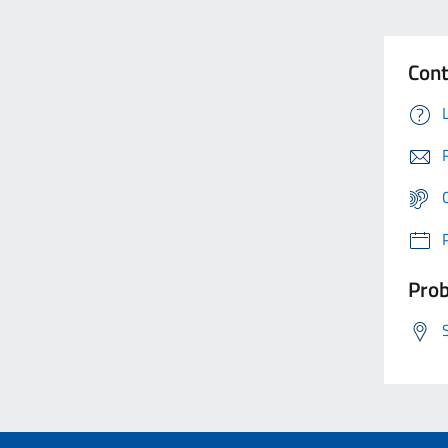
Cont
Prob