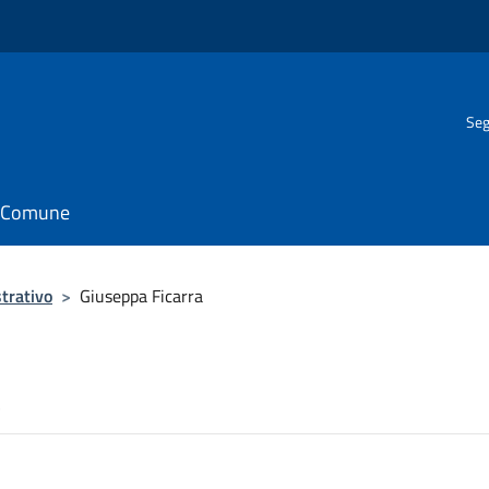
Seg
il Comune
trativo
>
Giuseppa Ficarra
a