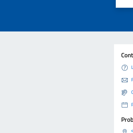
Cont
Prob