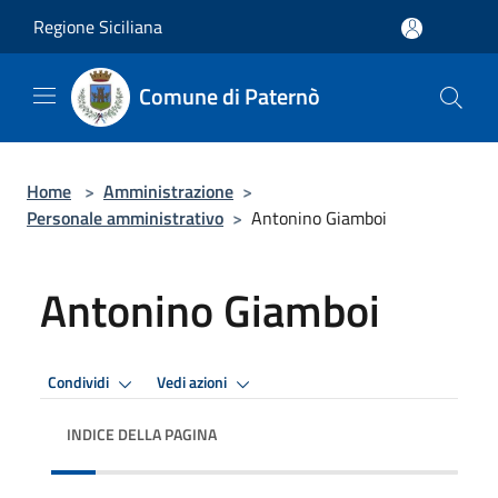
Salta al contenuto principale
Regione Siciliana
Comune di Paternò
Home
>
Amministrazione
>
Personale amministrativo
>
Antonino Giamboi
Antonino Giamboi
Condividi
Vedi azioni
INDICE DELLA PAGINA