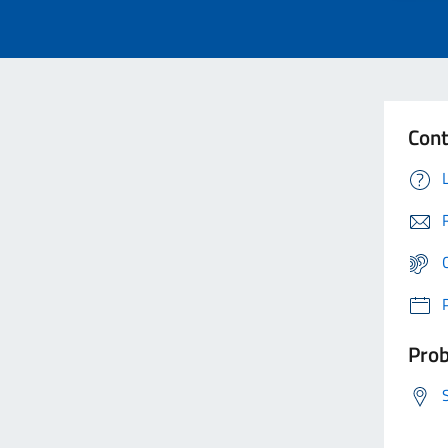
Cont
Prob