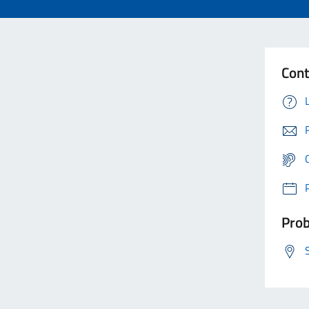
Cont
Prob