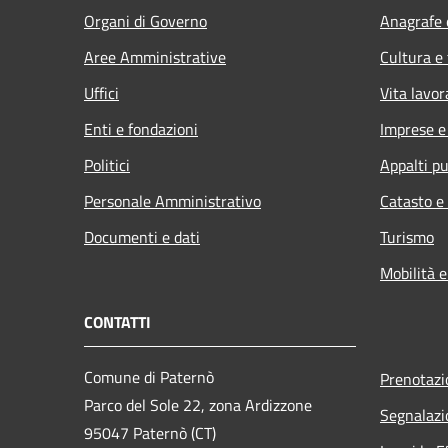
Organi di Governo
Anagrafe e
Aree Amministrative
Cultura e
Uffici
Vita lavor
Enti e fondazioni
Imprese 
Politici
Appalti pu
Personale Amministrativo
Catasto e
Documenti e dati
Turismo
Mobilità e
CONTATTI
Comune di Paternò
Prenotaz
Parco del Sole 22, zona Ardizzone
Segnalazi
95047 Paternò (CT)