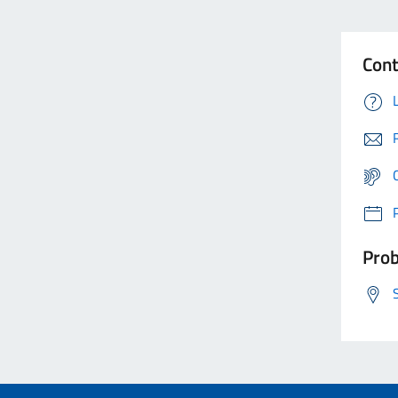
Cont
Prob