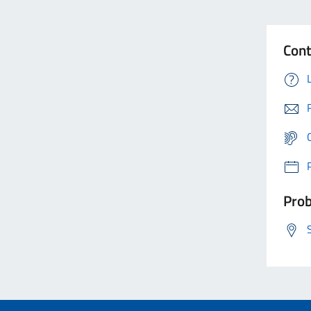
Cont
Prob