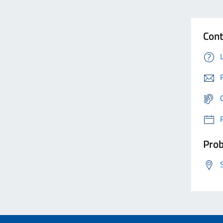
Cont
Prob