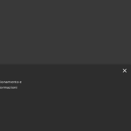
×
nzionamento e
nformazioni
Municipium
Accesso redazione
i Paternò • Powered by
•