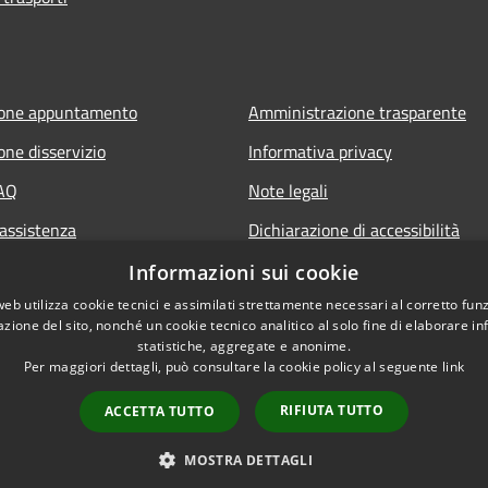
ione appuntamento
Amministrazione trasparente
one disservizio
Informativa privacy
FAQ
Note legali
 assistenza
Dichiarazione di accessibilità
Informazioni sui cookie
web utilizza cookie tecnici e assimilati strettamente necessari al corretto fu
azione del sito, nonché un cookie tecnico analitico al solo fine di elaborare i
statistiche, aggregate e anonime.
Per maggiori dettagli, può consultare la cookie policy al seguente
link
RIFIUTA TUTTO
ACCETTA TUTTO
l sito
Copyright © 2026 • Comune d
MOSTRA DETTAGLI