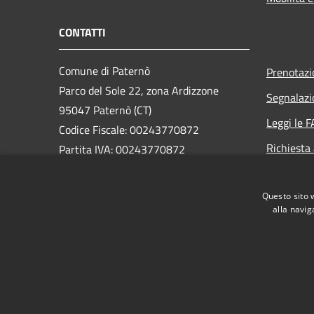
CONTATTI
Comune di Paternò
Prenotaz
Parco del Sole 22, zona Ardizzone
Segnalazi
95047 Paternò (CT)
Leggi le 
Codice Fiscale: 00243770872
Richiesta
Partita IVA: 00243770872
PEC:
ass.segreteria@cert.comune.paterno.ct.it
Questo sito 
Centralino Unico: 0957970111
alla navig
RSS
Accessibilità
Privacy
Cookie
Mappa de