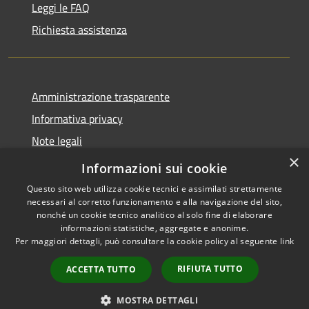
Leggi le FAQ
Richiesta assistenza
Amministrazione trasparente
Informativa privacy
Note legali
×
Dichiarazione di accessibilità
Informazioni sui cookie
Questo sito web utilizza cookie tecnici e assimilati strettamente
necessari al corretto funzionamento e alla navigazione del sito,
nonché un cookie tecnico analitico al solo fine di elaborare
informazioni statistiche, aggregate e anonime.
RSS
Copyright © 2026 • Comune di
Per maggiori dettagli, può consultare la cookie policy al seguente
link
Accessibilità
Paternò • Powered by
Privacy
Municipium
Accesso
•
RIFIUTA TUTTO
ACCETTA TUTTO
Cookie
redazione
Mappa del sito
MOSTRA DETTAGLI