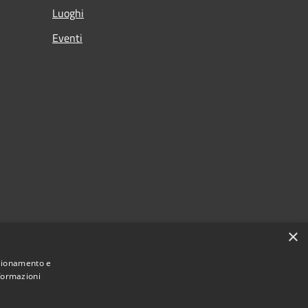
Luoghi
Eventi
×
nzionamento e
nformazioni