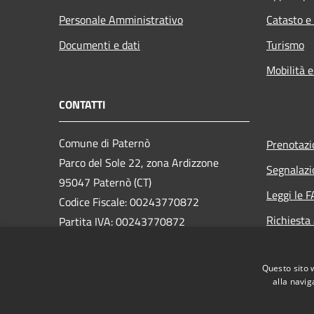
Personale Amministrativo
Catasto e
Documenti e dati
Turismo
Mobilità e
CONTATTI
Comune di Paternò
Prenotaz
Parco del Sole 22, zona Ardizzone
Segnalazi
95047 Paternò (CT)
Leggi le 
Codice Fiscale: 00243770872
Richiesta
Partita IVA: 00243770872
PEC:
ass.segreteria@cert.comune.paterno.ct.it
Questo sito 
Centralino Unico: 0957970111
alla navig