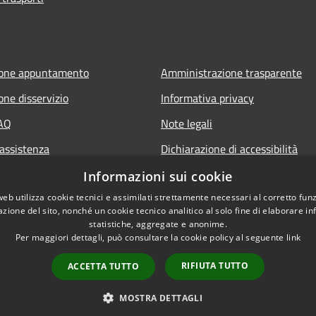
ione appuntamento
Amministrazione trasparente
one disservizio
Informativa privacy
FAQ
Note legali
 assistenza
Dichiarazione di accessibilità
Informazioni sui cookie
web utilizza cookie tecnici e assimilati strettamente necessari al corretto fu
azione del sito, nonché un cookie tecnico analitico al solo fine di elaborare i
statistiche, aggregate e anonime.
Per maggiori dettagli, può consultare la cookie policy al seguente
link
RIFIUTA TUTTO
ACCETTA TUTTO
l sito
Copyright © 2026 • Comune d
MOSTRA DETTAGLI