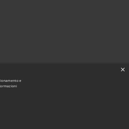
×
nzionamento e
nformazioni
Municipium
Accesso redazione
i Paternò • Powered by
•