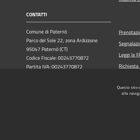
CONTATTI
Comune di Paternò
Prenotaz
Parco del Sole 22, zona Ardizzone
Segnalazi
95047 Paternò (CT)
Leggi le 
Codice Fiscale: 00243770872
Richiesta
Partita IVA: 00243770872
PEC:
ass.segreteria@cert.comune.paterno.ct.it
Questo sito 
Centralino Unico: 0957970111
alla navig
RSS
Accessibilità
Privacy
Cookie
Mappa de