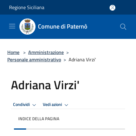
Salta al contenuto principale
Regione Siciliana
Comune di Paternò
Home
>
Amministrazione
>
Personale amministrativo
>
Adriana Virzi'
Adriana Virzi'
Condividi
Vedi azioni
INDICE DELLA PAGINA