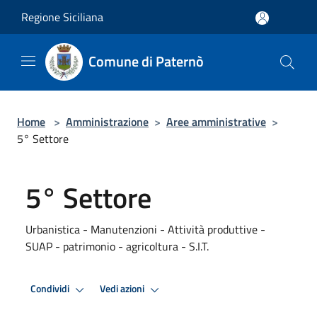
Salta al contenuto principale
Regione Siciliana
Comune di Paternò
Home
>
Amministrazione
>
Aree amministrative
>
5° Settore
5° Settore
Urbanistica - Manutenzioni - Attività produttive -
SUAP - patrimonio - agricoltura - S.I.T.
Condividi
Vedi azioni