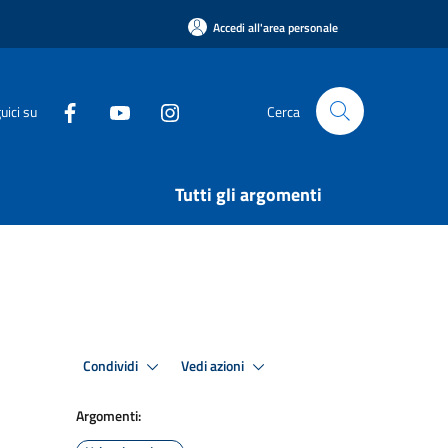
Accedi all'area personale
uici su
Cerca
Tutti gli argomenti
Condividi
Vedi azioni
Argomenti: