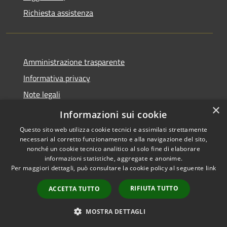
Richiesta assistenza
Amministrazione trasparente
Informativa privacy
Note legali
×
Dichiarazione di accessibilità
Informazioni sui cookie
Questo sito web utilizza cookie tecnici e assimilati strettamente
necessari al corretto funzionamento e alla navigazione del sito,
nonché un cookie tecnico analitico al solo fine di elaborare
informazioni statistiche, aggregate e anonime.
RSS
Copyright © 2026 • Comune di
Per maggiori dettagli, può consultare la cookie policy al seguente
link
Accessibilità
Paternò • Powered by
Privacy
Municipium
Accesso
•
RIFIUTA TUTTO
ACCETTA TUTTO
Cookie
redazione
Mappa del sito
MOSTRA DETTAGLI