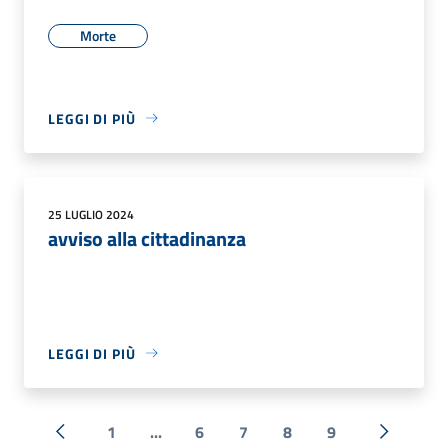
Morte
LEGGI DI PIÙ
25 LUGLIO 2024
avviso alla cittadinanza
LEGGI DI PIÙ
1
...
6
7
8
9
« Precedente
Successi