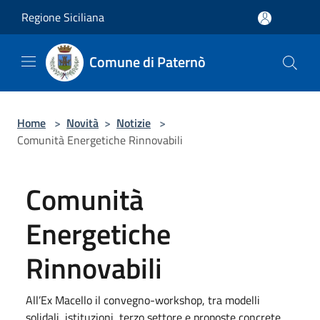
Salta al contenuto principale
Regione Siciliana
Comune di Paternò
Home
>
Novità
>
Notizie
>
Comunità Energetiche Rinnovabili
Comunità
Energetiche
Rinnovabili
All’Ex Macello il convegno-workshop, tra modelli
solidali, istituzioni, terzo settore e proposte concrete