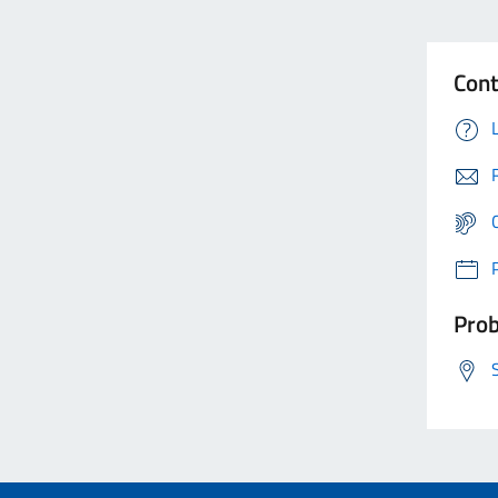
Cont
Prob