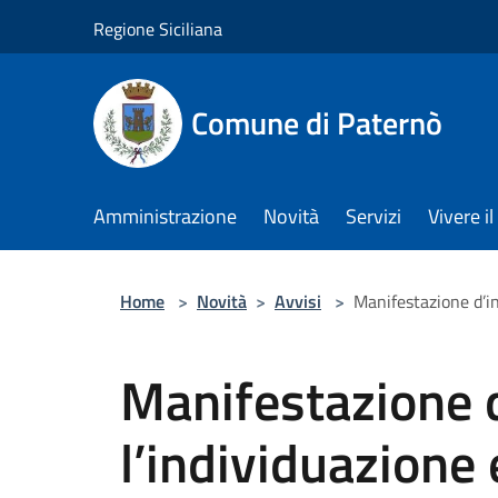
Salta al contenuto principale
Regione Siciliana
Comune di Paternò
Amministrazione
Novità
Servizi
Vivere 
Home
>
Novità
>
Avvisi
>
Manifestazione d’in
Manifestazione d
l’individuazione 