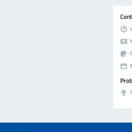
Cont
Prob