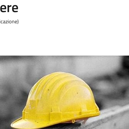
iere
icazione)