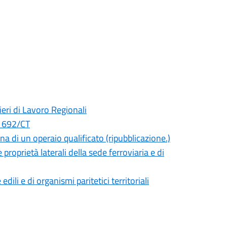
eri di Lavoro Regionali
e 692/CT
a di un operaio qualificato (ripubblicazione.)
 proprietà laterali della sede ferroviaria e di
ili e di organismi paritetici territoriali