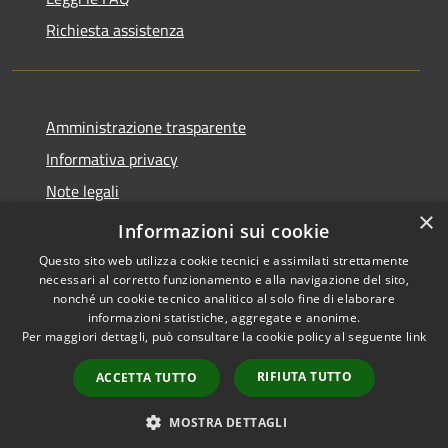
Richiesta assistenza
Amministrazione trasparente
Informativa privacy
Note legali
×
Dichiarazione di accessibilità
Informazioni sui cookie
Questo sito web utilizza cookie tecnici e assimilati strettamente
necessari al corretto funzionamento e alla navigazione del sito,
nonché un cookie tecnico analitico al solo fine di elaborare
informazioni statistiche, aggregate e anonime.
RSS
Copyright © 2026 • Comune di
Per maggiori dettagli, può consultare la cookie policy al seguente
link
Accessibilità
Paternò • Powered by
Privacy
Municipium
Accesso
•
RIFIUTA TUTTO
ACCETTA TUTTO
Cookie
redazione
Mappa del sito
MOSTRA DETTAGLI