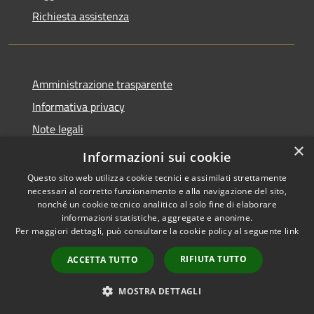
Richiesta assistenza
Amministrazione trasparente
Informativa privacy
Note legali
×
Dichiarazione di accessibilità
Informazioni sui cookie
Questo sito web utilizza cookie tecnici e assimilati strettamente
necessari al corretto funzionamento e alla navigazione del sito,
nonché un cookie tecnico analitico al solo fine di elaborare
informazioni statistiche, aggregate e anonime.
RSS
Copyright © 2026 • Comune di
Per maggiori dettagli, può consultare la cookie policy al seguente
link
Accessibilità
Paternò • Powered by
Privacy
Municipium
Accesso
•
RIFIUTA TUTTO
ACCETTA TUTTO
Cookie
redazione
Mappa del sito
MOSTRA DETTAGLI