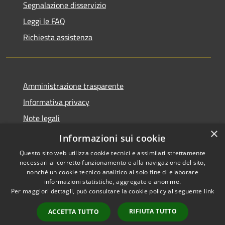
Segnalazione disservizio
Leggi le FAQ
Richiesta assistenza
Amministrazione trasparente
Informativa privacy
Note legali
×
Dichiarazione di accessibilità
Informazioni sui cookie
Questo sito web utilizza cookie tecnici e assimilati strettamente
necessari al corretto funzionamento e alla navigazione del sito,
nonché un cookie tecnico analitico al solo fine di elaborare
informazioni statistiche, aggregate e anonime.
RSS
Copyright © 2026 • Comune di
Per maggiori dettagli, può consultare la cookie policy al seguente
link
Accessibilità
Paternò • Powered by
Privacy
Municipium
Accesso
•
RIFIUTA TUTTO
ACCETTA TUTTO
Cookie
redazione