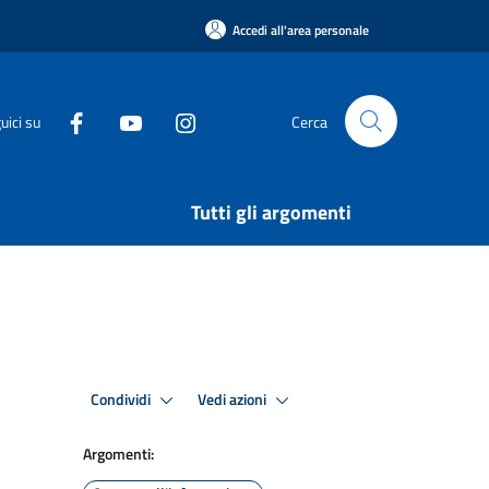
Accedi all'area personale
uici su
Cerca
Tutti gli argomenti
Condividi
Vedi azioni
Argomenti: