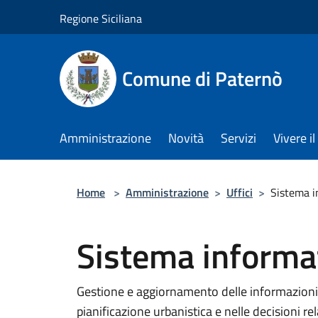
Salta al contenuto principale
Regione Siciliana
Comune di Paternò
Amministrazione
Novità
Servizi
Vivere 
Home
>
Amministrazione
>
Uffici
>
Sistema i
Sistema informat
Gestione e aggiornamento delle informazioni g
pianificazione urbanistica e nelle decisioni rel