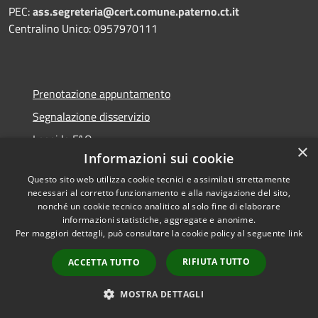
PEC:
ass.segreteria@cert.comune.paterno.ct.it
Centralino Unico: 0957970111
Prenotazione appuntamento
Segnalazione disservizio
Leggi le FAQ
×
Informazioni sui cookie
Richiesta assistenza
Questo sito web utilizza cookie tecnici e assimilati strettamente
necessari al corretto funzionamento e alla navigazione del sito,
nonché un cookie tecnico analitico al solo fine di elaborare
informazioni statistiche, aggregate e anonime.
Amministrazione trasparente
Per maggiori dettagli, può consultare la cookie policy al seguente
link
Informativa privacy
RIFIUTA TUTTO
ACCETTA TUTTO
Note legali
MOSTRA DETTAGLI
Dichiarazione di accessibilità