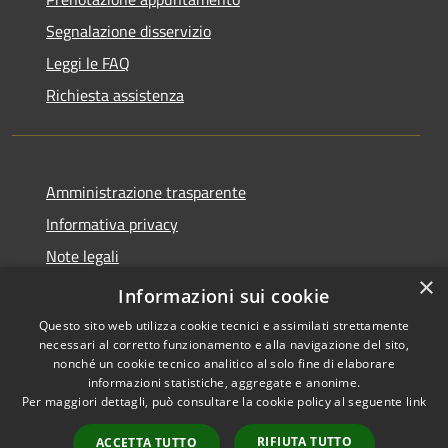
Segnalazione disservizio
Leggi le FAQ
Richiesta assistenza
Amministrazione trasparente
Informativa privacy
Note legali
×
Dichiarazione di accessibilità
Informazioni sui cookie
Questo sito web utilizza cookie tecnici e assimilati strettamente
necessari al corretto funzionamento e alla navigazione del sito,
nonché un cookie tecnico analitico al solo fine di elaborare
informazioni statistiche, aggregate e anonime.
RSS
Copyright © 2026 • Comune di
Per maggiori dettagli, può consultare la cookie policy al seguente
link
Accessibilità
Paternò • Powered by
Privacy
Municipium
Accesso
•
RIFIUTA TUTTO
ACCETTA TUTTO