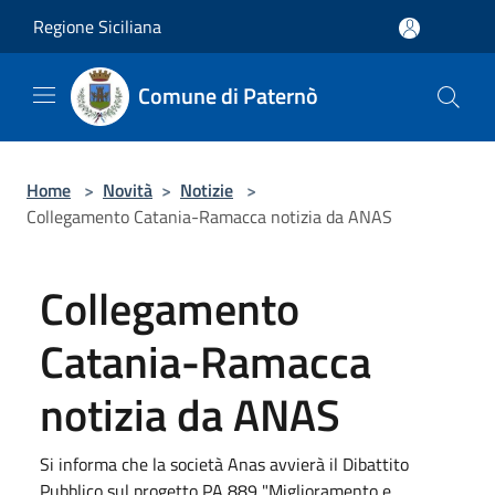
Salta al contenuto principale
Regione Siciliana
Comune di Paternò
Home
>
Novità
>
Notizie
>
Collegamento Catania-Ramacca notizia da ANAS
Collegamento
Catania-Ramacca
notizia da ANAS
Si informa che la società Anas avvierà il Dibattito
Pubblico sul progetto PA 889 "Miglioramento e